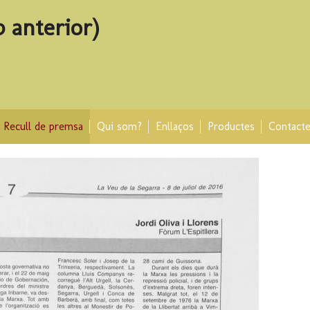
b anterior)
Recull de premsa
Qui som?
Enllaços
Productes
Contact