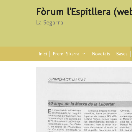
Vés
al
Fòrum l'Espitllera (we
contingut
La Segarra
Inici
Premi Sikarra
Novetats
Bases