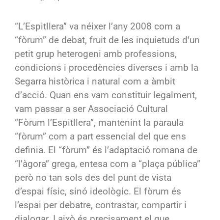
“L’Espitllera” va néixer l’any 2008 com a
“fòrum” de debat, fruit de les inquietuds d’un
petit grup heterogeni amb professions,
condicions i procedències diverses i amb la
Segarra històrica i natural com a àmbit
d’acció. Quan ens vam constituir legalment,
vam passar a ser Associació Cultural
“Fòrum l’Espitllera”, mantenint la paraula
“fòrum” com a part essencial del que ens
definia. El “fòrum” és l’adaptació romana de
“l’àgora” grega, entesa com a “plaça pública”
però no tan sols des del punt de vista
d’espai físic, sinó ideològic. El fòrum és
l’espai per debatre, contrastar, compartir i
dialogar. I això és precisament el que