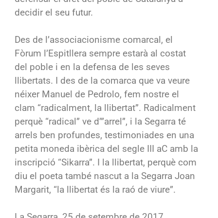
decidir el seu futur.
Des de l’associacionisme comarcal, el
Fòrum l’Espitllera sempre estarà al costat
del poble i en la defensa de les seves
llibertats. I des de la comarca que va veure
néixer Manuel de Pedrolo, fem nostre el
clam “radicalment, la llibertat”. Radicalment
perquè “radical” ve d’”arrel”, i la Segarra té
arrels ben profundes, testimoniades en una
petita moneda ibèrica del segle III aC amb la
inscripció “Sikarra”. I la llibertat, perquè com
diu el poeta també nascut a la Segarra Joan
Margarit, “la llibertat és la raó de viure”.
La Segarra, 25 de setembre de 2017