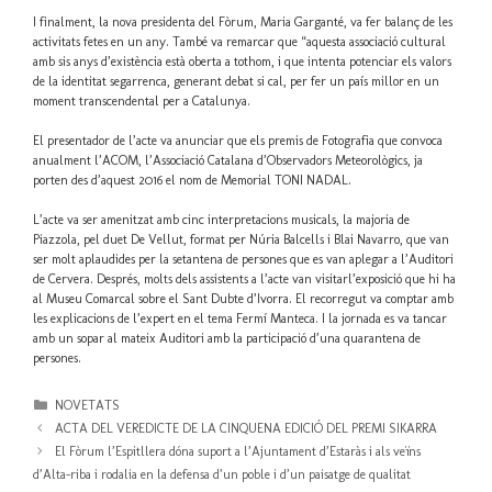
I
finalment
, la nova
presidenta
del
Fòrum
, Maria
Garganté
,
va
fer
balanç
de les
activitats
fetes en un any.
També
va
remarcar
que
“aquesta
associació
cultural
amb
sis
anys
d’existència
està
oberta
a
tothom
, i
que
intenta
potenciar
els
valors
de la
identitat
segarrenca
,
generant
debat
si
cal
, per
fer
un
país
millor
en un
moment transcendental per a
Catalunya
.
El
presentador
de
l’acte
va
anunciar
que
els
premis
de
Fotografia
que
convoca
anualment
l’ACOM
,
l’Associació
Catalana
d’Observadors
Meteorològics
,
ja
porten
des
d’aquest
2016 el nom de Memorial TONI
NADAL
.
L’acte
va
ser
amenitzat
amb
cinc
interpretacions
musicals, la
majoria
de
Piazzola
,
pel
duet De
Vellut
, format per
Núria
Balcells
i
Blai
Navarro,
que
van
ser
molt
aplaudides
per la
setantena
de
persones
que
es
van
aplegar
a
l’Auditori
de
Cervera
.
Després
, molts
dels
assistents
a
l’acte
van
visitar
l’exposició
que
hi ha
al
Museu
Comarcal
sobre
el
Sant
Dubte
d’Ivorra
. El
recorregut
va
comptar
amb
les
explicacions
de
l’expert
en el
tema
Fermí
Manteca. I la
jornada
es
va
tancar
amb
un
sopar
al
mateix
Auditori
amb
la
participació
d’una
quarantena
de
persones
.
Categories
NOVETATS
ACTA DEL VEREDICTE DE LA CINQUENA EDICIÓ DEL PREMI SIKARRA
El Fòrum l’Espitllera dóna suport a l’Ajuntament d’Estaràs i als veïns
d’Alta-riba i rodalia en la defensa d’un poble i d’un paisatge de qualitat