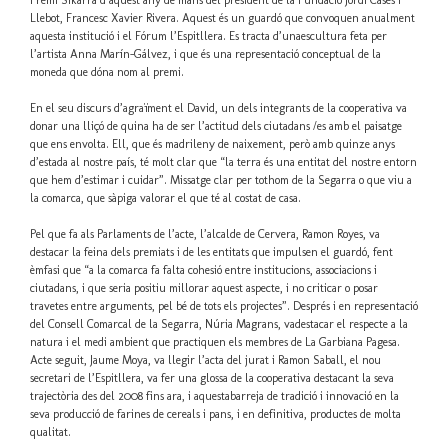
Llebot
,
Francesc
Xavier Rivera.
Aquest
és
un
guardó
que
convoquen
anualment
aquesta
institució
i el
Fórum
l’Espitllera
.
Es
tracta
d’una
escultura
feta per
l’artista
Anna
Marín-Gálvez
, i
que
és
una
representació
conceptual de la
moneda
que
dóna
nom al
premi
.
En el
seu
discurs
d’agraïment
el David, un
dels
integrants
de la
cooperativa
va
donar
una
lliçó
de
quina
ha de
ser
l’actitud
dels
ciutadans
/
es
amb
el
paisatge
que
ens
envolta
. Ell,
que
és
madrileny
de
naixement
,
però
amb
quinze
anys
d’estada
al
nostre
país
,
té
molt
clar
que
“la terra
és
una
entitat
del
nostre
entorn
que
hem
d’estimar
i
cuidar”
.
Missatge
clar
per
tothom
de la
Segarra
o
que
viu
a
la
comarca
,
que
sàpiga
valorar
el
que
té
al
costat
de casa.
Pel
que
fa
als
Parlaments
de
l’acte
,
l’alcalde
de
Cervera
, Ramon
Royes
,
va
destacar
la
feina
dels
premiats
i de les
entitats
que
impulsen
el
guardó
,
fent
èmfasi
que
“a la
comarca
fa
falta
cohesió
entre
institucions
,
associacions
i
ciutadans
, i
que
seria
positiu
millorar
aquest
aspecte
, i no
criticar
o
posar
travetes
entre
arguments,
pel
bé
de tots els
projectes”
.
Després
i en
representació
del
Consell
Comarcal
de la
Segarra
,
Núria
Magrans
,
va
destacar
el
respecte
a la
natura
i el
medi
ambient
que
practiquen
els
membres
de La
Garbiana
Pagesa
.
Acte
seguit
,
Jaume
Moya
,
va
llegir
l’acta
del
jurat
i Ramon
Saball
, el
nou
secretari
de
l’Espitllera
,
va
fer
una
glossa
de la
cooperativa
destacant
la
seva
trajectòria
des del 2008 fins
ara
, i
aquesta
barreja
de
tradició
i
innovació
en la
seva
producció
de
farines
de cereals i pans, i en
definitiva
,
productes
de
molta
qualitat
.