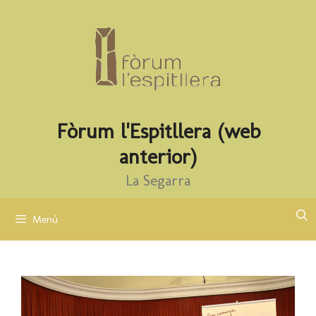
Vés
al
contingut
Fòrum l'Espitllera (web
anterior)
La Segarra
Menú