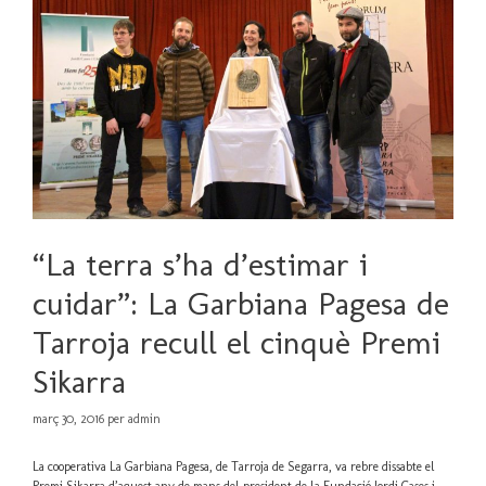
“La terra s’ha d’estimar i
cuidar”: La Garbiana Pagesa de
Tarroja recull el cinquè Premi
Sikarra
març 30, 2016
per
admin
La
cooperativa
La
Garbiana
Pagesa
, de
Tarroja
de
Segarra
,
va
rebre
dissabte
el
Premi
Sikarra
d’aquest
any de mans del president de la
Fundació
Jordi
Cases i